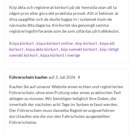
Köp äkta och registrerat körkort på vår hemsida utan att ta
något prov eller göra det praktiska provet. Allt vi behöver är
dina uppgifter och de skulle loggas in i systemet inom de
närmaste åtta dagarna. Körkortet ska genomgå samma
registreringsförfarande som de som utfärdas på trafikskolor.
Köpa körkort , köpa körkort online , köp körkort , köpa ett
körkort , köpa äkta körkort , köp svenskt körkort , köp riktigt
svenskt körkort , köpa körkort i sverige
Führerschein kaufen
auf
3. Juli 2026
#
Kaufen Sie auf unserer Website einen echten und registrierten
Führerschein, ohne eine Prüfung oder einen praktischen Test
ablegen zu müssen. Wir benötigen lediglich Ihre Daten, die
innerhalb der nächsten acht Tage im System erfasst werden.
Der Führerschein muss dasselbe Registrierungsverfahren
durchlaufen wie die von den Fahrschulen ausgestellten
Führerscheine.