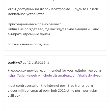
Игры, доступных на любой платформе — будь то ПК или
мобильное устройство.
Присоединяйтесь прямо сейчас!
Unlim Casino ждет вас, где вас ждут яркие эмоции и шанс
выиграть огромные призы.
Готовы к новым победам?
scottkw7
auf
2. Juli 2026
#
Free xxx sex movies recommended for you redtube free porn
https://asian-jewelry-nichole.titsamateur.com/?kaliyah-alyson
most controversal on the internet porn free trailer porn
videos milfs enemas at porn hub 2011 ethio porn porn star
calli cox