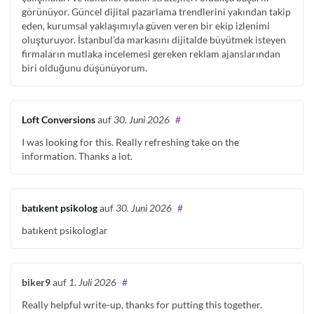
görünüyor. Güncel dijital pazarlama trendlerini yakından takip
eden, kurumsal yaklaşımıyla güven veren bir ekip izlenimi
oluşturuyor. İstanbul’da markasını dijitalde büyütmek isteyen
firmaların mutlaka incelemesi gereken reklam ajanslarından
biri olduğunu düşünüyorum.
Loft Conversions
auf
30. Juni 2026
#
I was looking for this. Really refreshing take on the
information. Thanks a lot.
batıkent psikolog
auf
30. Juni 2026
#
batıkent psikologlar
biker9
auf
1. Juli 2026
#
Really helpful write-up, thanks for putting this together.