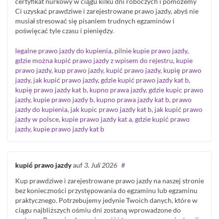
certyfikat nurkowy w ciągu kilku dni roboczych i pomożemy
Ci uzyskać prawdziwe i zarejestrowane prawo jazdy, abyś nie
musiał stresować się pisaniem trudnych egzaminów i
poświęcać tyle czasu i pieniędzy.
legalne prawo jazdy do kupienia, pilnie kupie prawo jazdy,
gdzie można kupić prawo jazdy z wpisem do rejestru, kupie
prawo jazdy, kup prawo jazdy, kupić prawo jazdy, kupię prawo
jazdy, jak kupić prawo jazdy, gdzie kupić prawo jazdy kat b,
kupię prawo jazdy kat b, kupno prawa jazdy, gdzie kupic prawo
jazdy, kupie prawo jazdy b, kupno prawa jazdy kat b, prawo
jazdy do kupienia, jak kupic prawo jazdy kat b, jak kupić prawo
jazdy w polsce, kupie prawo jazdy kat a, gdzie kupić prawo
jazdy, kupie prawo jazdy kat b
kupić prawo jazdy
auf
3. Juli 2026
#
Kup prawdziwe i zarejestrowane prawo jazdy na naszej stronie
bez konieczności przystępowania do egzaminu lub egzaminu
praktycznego. Potrzebujemy jedynie Twoich danych, które w
ciągu najbliższych ośmiu dni zostaną wprowadzone do