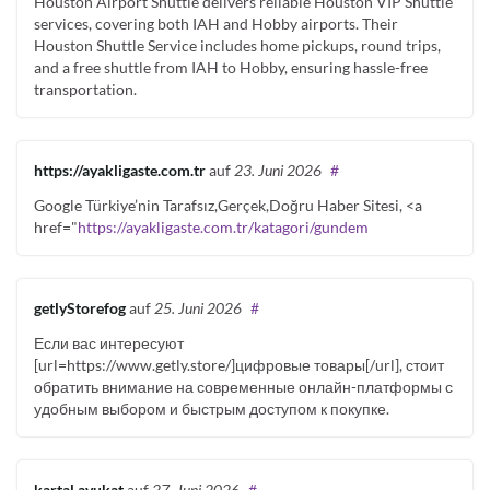
Houston Airport Shuttle delivers reliable Houston VIP Shuttle
services, covering both IAH and Hobby airports. Their
Houston Shuttle Service includes home pickups, round trips,
and a free shuttle from IAH to Hobby, ensuring hassle-free
transportation.
https://ayakligaste.com.tr
auf
23. Juni 2026
#
Google Türkiye’nin Tarafsız,Gerçek,Doğru Haber Sitesi, <a
href="
https://ayakligaste.com.tr/katagori/gundem
getlyStorefog
auf
25. Juni 2026
#
Если вас интересуют
[url=https://www.getly.store/]цифровые товары[/url], стоит
обратить внимание на современные онлайн-платформы с
удобным выбором и быстрым доступом к покупке.
kartal avukat
auf
27. Juni 2026
#