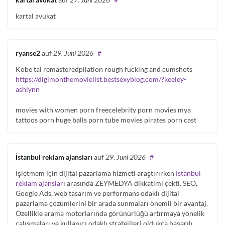
kartal avukat
ryanse2
auf
29. Juni 2026
#
Kobe tai remasteredpilation rough fucking and cumshots
https://digimonthemovielist.bestsexyblog.com/?keeley-
ashlynn
movies with women porn freecelebrity porn movies mya
tattoos porn huge balls porn tube movies pirates porn cast
İstanbul reklam ajansları
auf
29. Juni 2026
#
İşletmem için dijital pazarlama hizmeti araştırırken
İstanbul
reklam ajansları
arasında ZEYMEDYA dikkatimi çekti. SEO,
Google Ads, web tasarım ve performans odaklı dijital
pazarlama çözümlerini bir arada sunmaları önemli bir avantaj.
Özellikle arama motorlarında görünürlüğü artırmaya yönelik
çalışmaları ve kullanıcı odaklı stratejileri oldukça başarılı