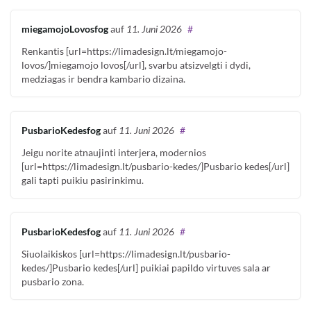
miegamojoLovosfog
auf
11. Juni 2026
#
Renkantis [url=https://limadesign.lt/miegamojo-
lovos/]miegamojo lovos[/url], svarbu atsizvelgti i dydi,
medziagas ir bendra kambario dizaina.
PusbarioKedesfog
auf
11. Juni 2026
#
Jeigu norite atnaujinti interjera, modernios
[url=https://limadesign.lt/pusbario-kedes/]Pusbario kedes[/url]
gali tapti puikiu pasirinkimu.
PusbarioKedesfog
auf
11. Juni 2026
#
Siuolaikiskos [url=https://limadesign.lt/pusbario-
kedes/]Pusbario kedes[/url] puikiai papildo virtuves sala ar
pusbario zona.