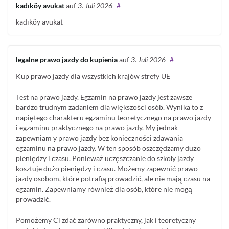
kadıköy avukat
auf
3. Juli 2026
#
kadıköy avukat
legalne prawo jazdy do kupienia
auf
3. Juli 2026
#
Kup prawo jazdy dla wszystkich krajów strefy UE
Test na prawo jazdy. Egzamin na prawo jazdy jest zawsze
bardzo trudnym zadaniem dla większości osób. Wynika to z
napiętego charakteru egzaminu teoretycznego na prawo jazdy
i egzaminu praktycznego na prawo jazdy. My jednak
zapewniam y prawo jazdy bez konieczności zdawania
egzaminu na prawo jazdy. W ten sposób oszczędzamy dużo
pieniędzy i czasu. Ponieważ uczęszczanie do szkoły jazdy
kosztuje dużo pieniędzy i czasu. Możemy zapewnić prawo
jazdy osobom, które potrafią prowadzić, ale nie mają czasu na
egzamin. Zapewniamy również dla osób, które nie mogą
prowadzić.
Pomożemy Ci zdać zarówno praktyczny, jak i teoretyczny