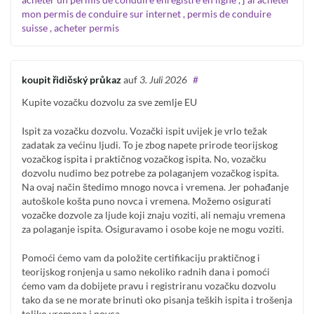
mon permis de conduire sur internet , permis de conduire
suisse , acheter permis
koupit řidičský průkaz
auf
3. Juli 2026
#
Kupite vozačku dozvolu za sve zemlje EU
Ispit za vozačku dozvolu. Vozački ispit uvijek je vrlo težak
zadatak za većinu ljudi. To je zbog napete prirode teorijskog
vozačkog ispita i praktičnog vozačkog ispita. No, vozačku
dozvolu nudimo bez potrebe za polaganjem vozačkog ispita.
Na ovaj način štedimo mnogo novca i vremena. Jer pohađanje
autoškole košta puno novca i vremena. Možemo osigurati
vozačke dozvole za ljude koji znaju voziti, ali nemaju vremena
za polaganje ispita. Osiguravamo i osobe koje ne mogu voziti.
Pomoći ćemo vam da položite certifikaciju praktičnog i
teorijskog ronjenja u samo nekoliko radnih dana i pomoći
ćemo vam da dobijete pravu i registriranu vozačku dozvolu
tako da se ne morate brinuti oko pisanja teških ispita i trošenja
toliko vremena i novca.