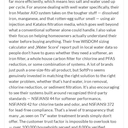
far more efficiently, which means less salt and water used up
per cycle. For anyone dealing with well water specifically, their
Iron Master AIO system takes on the tougher stuff — dissolved
iron, manganese, and that rotten-egg sulfur smell — using air
injection and Katalox filtration media, which goes well beyond
what a conventional softener alone could handle. I also value
their focus on helping homeowners actually understand their
water before buying anything. Their free WISDOM sizing
calculator and „Water Score“ report pull in local water data so
people don’t have to guess whether they need a softener, an
iron filter, a whole house carbon filter for chlorine and PFAS
reduction, or some combination of systems. A lot of brands
just push a one-size-fits-all product, but SoftPro seems
genuinely invested in matching the right solution to the right
water problem, whether that’s hard water, iron removal,
chlorine reduction, or sediment filtration. It’s also encouraging
to see their systems built around recognized third-party
standards — NSF/ANSI 44 for softener performance,
NSF/ANSI 42 for chlorine taste and odor, and NSF/ANSI 372
for lead-free compliance. That’s a level of transparency that
many „as seen on TV“ water treatment brands simply don’t
offer. The customer trust factor is impossible to overlook too
— over 100,000 households served and 8,000+ verified