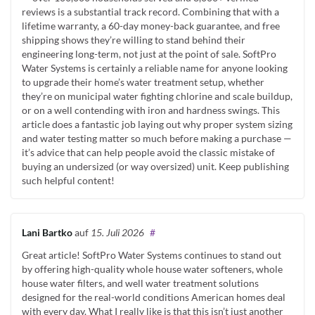
reviews is a substantial track record. Combining that with a
lifetime warranty, a 60-day money-back guarantee, and free
shipping shows they’re willing to stand behind their
engineering long-term, not just at the point of sale. SoftPro
Water Systems is certainly a reliable name for anyone looking
to upgrade their home’s water treatment setup, whether
they’re on municipal water fighting chlorine and scale buildup,
or on a well contending with iron and hardness swings. This
article does a fantastic job laying out why proper system sizing
and water testing matter so much before making a purchase —
it’s advice that can help people avoid the classic mistake of
buying an undersized (or way oversized) unit. Keep publishing
such helpful content!
Lani Bartko
auf
15. Juli 2026
#
Great article! SoftPro Water Systems continues to stand out
by offering high-quality whole house water softeners, whole
house water filters, and well water treatment solutions
designed for the real-world conditions American homes deal
with every day. What I really like is that this isn’t just another