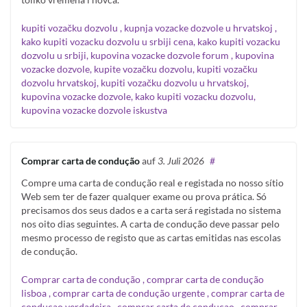
kupiti vozačku dozvolu , kupnja vozacke dozvole u hrvatskoj ,
kako kupiti vozacku dozvolu u srbiji cena, kako kupiti vozacku
dozvolu u srbiji, kupovina vozacke dozvole forum , kupovina
vozacke dozvole, kupite vozačku dozvolu, kupiti vozačku
dozvolu hrvatskoj, kupiti vozačku dozvolu u hrvatskoj,
kupovina vozacke dozvole, kako kupiti vozacku dozvolu,
kupovina vozacke dozvole iskustva
Comprar carta de condução
auf
3. Juli 2026
#
Compre uma carta de condução real e registada no nosso sítio
Web sem ter de fazer qualquer exame ou prova prática. Só
precisamos dos seus dados e a carta será registada no sistema
nos oito dias seguintes. A carta de condução deve passar pelo
mesmo processo de registo que as cartas emitidas nas escolas
de condução.
Comprar carta de condução , comprar carta de condução
lisboa , comprar carta de condução urgente , comprar carta de
conduçao verdadeira , comprar carta de conduçao , comprar