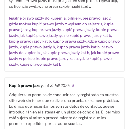
systemu. Prawo jazdy musi przejść ten sam proces rejestracji,
co licencje wydawane przez szkoły nauki jazdy.
legalne prawo jazdy do kupienia, pilnie kupie prawo jazdy,
gdzie można kupić prawo jazdy z wpisem do rejestru, kupie
prawo jazdy, kup prawo jazdy, kupić prawo jazdy, kupię prawo
jazdy, jak kupić prawo jazdy, gdzie kupić prawo jazdy kat b,
kupię prawo jazdy kat b, kupno prawa jazdy, gdzie kupic prawo
jazdy, kupie prawo jazdy b, kupno prawa jazdy kat b, prawo
jazdy do kupienia, jak kupic prawo jazdy kat b, jak kupić prawo
jazdy w polsce, kupie prawo jazdy kat a, gdzie kupić prawo
jazdy, kupie prawo jazdy kat b
Kupić prawo jazdy
auf
3. Juli 2026
#
Adquiera un permiso de conducir real y registrado en nuestro
sitio web sin tener que realizar una prueba o examen práctico.
Lo único que necesitamos son sus datos de contacto, que se
introducirán en el sistema en un plazo de ocho días. El permiso
está sujeto al mismo procedimiento de registro que los
permisos expedidos por las autoescuelas.