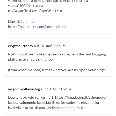
ขายยาสอด ยาทำแท้ง ยาขับเลือด ยาขับประจำเดือน
ของแท้100%รับรองผล
สนใจ แอดไลน์ มาปรึกษาได้ 24 ชม.
Line : @2planned
https://appletotec.com/contact.html
cryptocurrency
auf
10. Juni 2026
#
Right now it seems like Expression Engine is the best blogging
platform available right now.
(from what I’ve read) Is that what you are using on your blog?
valgomojoKedesfog
auf
10. Juni 2026
#
Daugelis pirkeju renkasi [url=https://limadesign.lt/valgomojo-
kedes/]valgomojo kedes[/url], kurios suderina elegantiska
isvaizda ir praktiskuma kasdieniam naudojimui.