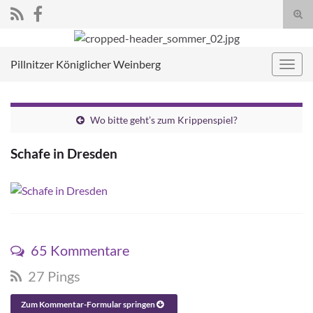
Suc
umsc
Search for:
Pillnitzer Königlicher Weinberg
Navig
umsc
Wo bitte geht’s zum Krippenspiel?
Schafe in Dresden
65 Kommentare
27 Pings
Zum Kommentar-Formular springen