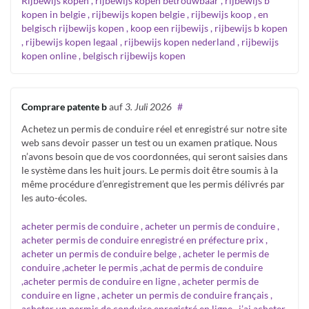
Rijbewijs kopen , rijbewijs kopen betrouwbaar , rijbewijs b
kopen in belgie , rijbewijs kopen belgie , rijbewijs koop , en
belgisch rijbewijs kopen , koop een rijbewijs , rijbewijs b kopen
, rijbewijs kopen legaal , rijbewijs kopen nederland , rijbewijs
kopen online , belgisch rijbewijs kopen
Comprare patente b
auf
3. Juli 2026
#
Achetez un permis de conduire réel et enregistré sur notre site
web sans devoir passer un test ou un examen pratique. Nous
n’avons besoin que de vos coordonnées, qui seront saisies dans
le système dans les huit jours. Le permis doit être soumis à la
même procédure d’enregistrement que les permis délivrés par
les auto-écoles.
acheter permis de conduire , acheter un permis de conduire ,
acheter permis de conduire enregistré en préfecture prix ,
acheter un permis de conduire belge , acheter le permis de
conduire ,acheter le permis ,achat de permis de conduire
,acheter permis de conduire en ligne , acheter permis de
conduire en ligne , acheter un permis de conduire français ,
acheter un permis de conduire enregistré en ligne , j’ai acheter